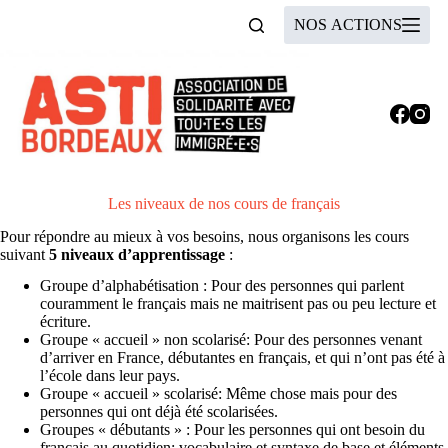
Passer
NOS ACTIONS
au
contenu
Niveaux des cours
Les niveaux de nos cours de français
Pour répondre au mieux à vos besoins, nous organisons les cours
suivant
5 niveaux d’apprentissage
:
Groupe d’alphabétisation : Pour des personnes qui parlent
couramment le français mais ne maitrisent pas ou peu lecture et
écriture.
Groupe « accueil » non scolarisé: Pour des personnes venant
d’arriver en France, débutantes en français, et qui n’ont pas été à
l’école dans leur pays.
Groupe « accueil » scolarisé: Même chose mais pour des
personnes qui ont déjà été scolarisées.
Groupes « débutants » : Pour les personnes qui ont besoin du
français au quotidien: vocabulaire et syntaxe de base et éléments