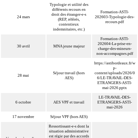
Typologie et utilité des
différents recours en
Formation-ASTI-
droit des étranger-e-s
24 mars
202603-Typologie-des-
(REP, référés,
recours.pdf
contentieux
indemnitaires, etc.)
Formation-ASTI-
202604-La-prise-en-
30 avril
MNA jeune majeur
charge-des-mineurs-
non-accompagnes.pdf
https://astibordeaux.fr/w
p-
Séjour travail (hors
content/uploads/2026/0
28 mai
AES)
6/LE-TRAVAIL-DES-
ETRANGERS-ASTI-
mai-2026.pptx
LE-TRAVAIL-DES-
6 octobre
AES VPF et travail
ETRANGERS-ASTI-
mai-2026
17 novembre
Séjour VPF (hors AES)
Ressortissant-e-s dont la
situation administrative
est régie par des accords