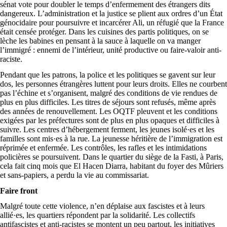
sénat vote pour doubler le temps d’enfermement des étrangers dits
dangereux. L’administration et la justice se plient aux ordres d’un État
génocidaire pour poursuivre et incarcérer Ali, un réfugié que la France
était censée protéger. Dans les cuisines des partis politiques, on se
lèche les babines en pensant à la sauce à laquelle on va manger
l’immigré : ennemi de l’intérieur, unité productive ou faire-valoir anti-
raciste.
Pendant que les patrons, la police et les politiques se gavent sur leur
dos, les personnes étrangères luttent pour leurs droits. Elles ne courbent
pas l’échine et s’organisent, malgré des conditions de vie rendues de
plus en plus difficiles. Les titres de séjours sont refusés, même après
des années de renouvellement. Les OQTF pleuvent et les conditions
exigées par les préfectures sont de plus en plus opaques et difficiles à
suivre. Les centres d’hébergement ferment, les jeunes isolé·es et les
familles sont mis·es à la rue. La jeunesse héritière de l’immigration est
réprimée et enfermée. Les contrôles, les rafles et les intimidations
policières se poursuivent. Dans le quartier du siège de la Fasti, à Paris,
cela fait cinq mois que El Hacen Diarra, habitant du foyer des Mûriers
et sans-papiers, a perdu la vie au commissariat.
Faire front
Malgré toute cette violence, n’en déplaise aux fascistes et à leurs
allié·es, les quartiers répondent par la solidarité. Les collectifs
antifascistes et anti-racistes se montent un peu partout, les initiatives