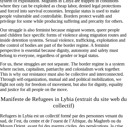
system of exploitation. Migrants in Libya are trapped in conditions
where they can be exploited as cheap labor, denied legal protections
and forced into survival economies. Irregular status is used to make
people vulnerable and controllable. Borders protect wealth and
privilege for some while producing suffering and precarity for others.
Our struggle is also feminist because migrant women, queer people
and children face specific forms of violence along migration routes and
inside detention systems. Sexual violence, trafficking, exploitation and
the control of bodies are part of the border regime. A feminist
perspective is essential because dignity, autonomy and safety must
belong to everyone, regardless of gender or legal status.
For us, these struggles are not separate. The border regime is a system
where racism, capitalism, patriarchy and colonialism work together.
This is why our resistance must also be collective and interconnected.
Through self-organization, mutual aid and political mobilization, we
fight not only for freedom of movement, but also for dignity, equality
and justice for all people on the move.
Manifeste de Refugees in Lybia (extrait du site web du
collectif)
Refugees in Lybia
est un collectif formé par des personnes venant du
sud, de l’est, du centre et de l’ouest de l’Afrique, du Maghreb ou du
Moyen Orient, ayant fui des guerres civiles, des persécutions, la crise